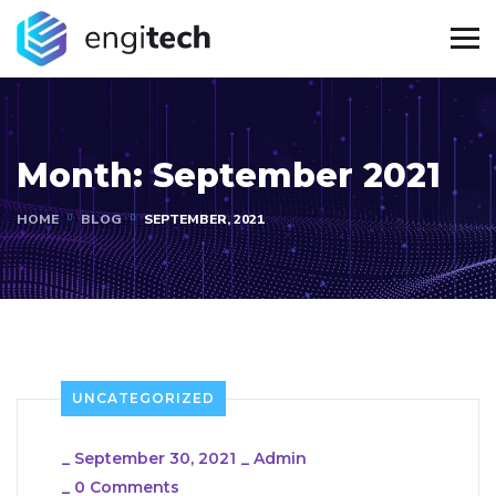
Month:
September 2021
HOME
BLOG
SEPTEMBER, 2021
UNCATEGORIZED
_
September 30, 2021
_
Admin
_
0 Comments