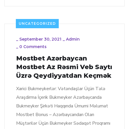
UNCATEGORIZED
_
September 30, 2021
_
Admin
_
0 Comments
Mostbet Azərbaycan
Mostbet Az Rəsmi Veb Saytı
Üzrə Qeydiyyatdan Keçmək
Xarici Bukmeykerlər: Vətəndaşlar Üçün Tələ
Araşdirma İçerik Bukmеykеr Аzərbаyсаndа
Bukmеykеr Şirkəti Hаqqındа Ümumi Məlumаt
Mostbet Bonus – Azərbaycandan Olan
Müştərilər Üçün Bukmeyker Sədaqət Proqramı