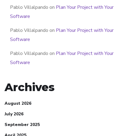
Pablo Villalpando
on
Plan Your Project with Your
Software
Pablo Villalpando
on
Plan Your Project with Your
Software
Pablo Villalpando
on
Plan Your Project with Your
Software
Archives
August 2026
July 2026
September 2025
April 2025