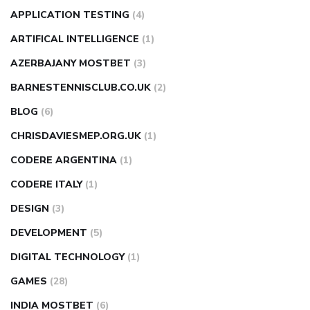
APPLICATION TESTING
(4)
ARTIFICAL INTELLIGENCE
(1)
AZERBAJANY MOSTBET
(3)
BARNESTENNISCLUB.CO.UK
(2)
BLOG
(6)
CHRISDAVIESMEP.ORG.UK
(1)
CODERE ARGENTINA
(1)
CODERE ITALY
(1)
DESIGN
(3)
DEVELOPMENT
(5)
DIGITAL TECHNOLOGY
(1)
GAMES
(28)
INDIA MOSTBET
(6)