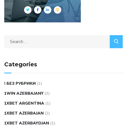
Search
for:
Categories
! БЕЗ РУБРИКИ
(1)
1WIN AZERBAJANY
(3)
1XBET ARGENTINA
(1)
1XBET AZERBAJAN
(2)
1XBET AZERBAYDJAN
(1)