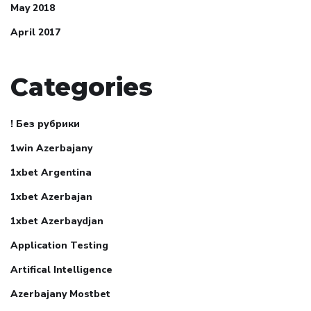
May 2018
April 2017
Categories
! Без рубрики
1win Azerbajany
1xbet Argentina
1xbet Azerbajan
1xbet Azerbaydjan
Application Testing
Artifical Intelligence
Azerbajany Mostbet