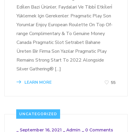
Edi̇len Bazi Ürünler, Faydalari Ve Tibbi̇ Etki̇leri̇
Yüklemek Için Gerekenler: Pragmatic Play Son
Yorumlar Enjoy European Roulette On Top Of-
range Complimentary & To Genuine Money
Canada Pragmatic Slot Setrabet Bahane
Üreten Bir Firma Son Yazılar Pragmatic Play
Remains Strong Start To 2022 Alongside
Silver Gathering® […]
LEARN MORE
55
UNCATEGORIZED
_
September 16, 2021
_
Admin
_
0 Comments