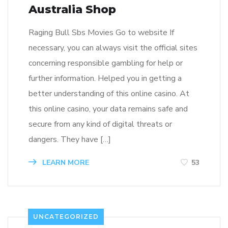
Australia Shop
Raging Bull Sbs Movies Go to website If
necessary, you can always visit the official sites
concerning responsible gambling for help or
further information. Helped you in getting a
better understanding of this online casino. At
this online casino, your data remains safe and
secure from any kind of digital threats or
dangers. They have […]
LEARN MORE
53
UNCATEGORIZED