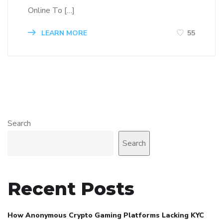
Online To […]
LEARN MORE
55
Search
Search
Recent Posts
How Anonymous Crypto Gaming Platforms Lacking KYC