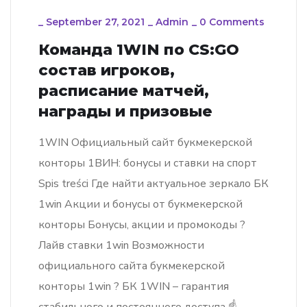
_
September 27, 2021
_
Admin
_
0 Comments
Команда 1WIN по CS:GO
состав игроков,
расписание матчей,
награды и призовые
1WIN Официальный сайт букмекерской
конторы 1ВИН: бонусы и ставки на спорт
Spis treści Где найти актуальное зеркало БК
1win Акции и бонусы от букмекерской
конторы Бонусы, акции и промокоды ?
Лайв ставки 1win Возможности
официального сайта букмекерской
конторы 1win ? БК 1WIN – гарантия