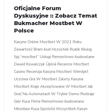
Oficjalne Forum
Dyskusyjne :: Zobacz Temat
Bukmacher Mostbet W
Polsce
Kasyno Online Mostbet W 2021 Roku
Zawartość Bram-bud Hszostek Rcalik Kkulig
Spj “mostbet” Usługi Remontowo-budowlane
Dawid Kowalczyk Úplná Recenze Mostbet
Casino Recenzja Kasyna Mostbet Werdykt
Uczciwa Gra W Mostbet Zalety Kasyna
Mostbet Kraje Akceptowane W Mostbet Jak
Grać Na Automatach W Trybie Demo Rodzaje
Gier Kuca Firma Remontowo-budowlana
Mirosław Kuca Spośród Wszystkich Kasyn