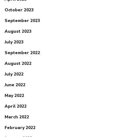
October 2023
September 2023
August 2023
July 2023
September 2022
August 2022
July 2022
June 2022
May 2022
April 2022
March 2022
February 2022