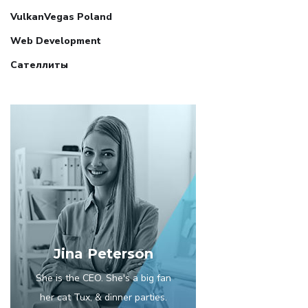
VulkanVegas Poland
Web Development
Сателлиты
Jina Peterson
She is the CEO. She's a big fan
her cat Tux, & dinner parties.