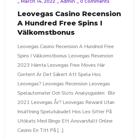
_
March 14, 2022
_
Admin
_
0 Comments
Leovegas Casino Recension
A Hundred Free Spins I
Välkomstbonus
Leovegas Casino Recension A Hundred Free
Spins I Välkomstbonus Leovegas Resencion
2023 Hämta Leovegas Free Moves Här
Content Är Det Säkert Att Spela Hos
Leovegas? Leovegas Recension Leovegas
Spelautomater Och Slots Analysguiden: Blir
2021 Leovegas År? Leovegas Reward Utan
Insättning Spelutubudet Hos Leo Sitter På
Utökats Med Bingo Ett Ansvarsfullt Online
Casino En Titt På […]