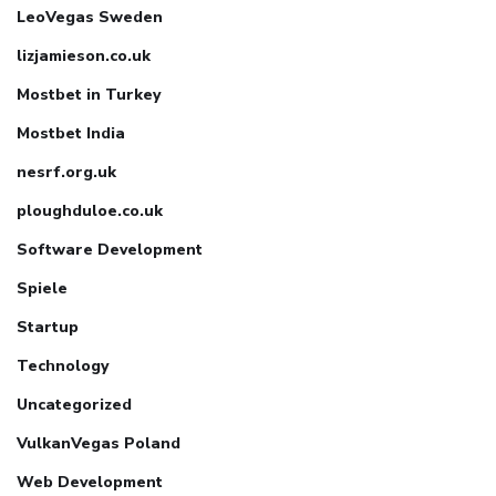
LeoVegas Sweden
lizjamieson.co.uk
Mostbet in Turkey
Mostbet India
nesrf.org.uk
ploughduloe.co.uk
Software Development
Spiele
Startup
Technology
Uncategorized
VulkanVegas Poland
Web Development