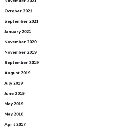
November 2021
October 2021
September 2021
January 2021
November 2020
November 2019
September 2019
August 2019
July 2019
June 2019
May 2019
May 2018
April 2017