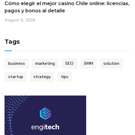
Cómo elegir el mejor casino Chile online: licencias,
pagos y bonos al detalle
August 6, 2026
Tags
business
marketing
SEO
SMM
solution
startup
strategy
tips