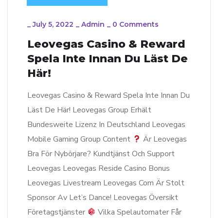
_
July 5, 2022
_
Admin
_
0 Comments
Leovegas Casino & Reward
Spela Inte Innan Du Läst De
Här!
Leovegas Casino & Reward Spela Inte Innan Du
Läst De Här! Leovegas Group Erhält
Bundesweite Lizenz In Deutschland Leovegas
Mobile Gaming Group Content
Är Leovegas
Bra För Nybörjare? Kundtjänst Och Support
Leovegas Leovegas Reside Casino Bonus
Leovegas Livestream Leovegas Com Är Stolt
Sponsor Av Let’s Dance! Leovegas Översikt
Företagstjänster
Vilka Spelautomater Får