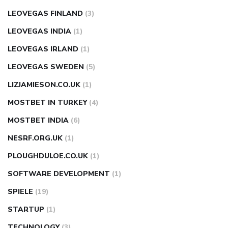
LEOVEGAS FINLAND
(3)
LEOVEGAS INDIA
(1)
LEOVEGAS IRLAND
(1)
LEOVEGAS SWEDEN
(5)
LIZJAMIESON.CO.UK
(1)
MOSTBET IN TURKEY
(4)
MOSTBET INDIA
(6)
NESRF.ORG.UK
(1)
PLOUGHDULOE.CO.UK
(1)
SOFTWARE DEVELOPMENT
(1)
SPIELE
(19)
STARTUP
(1)
TECHNOLOGY
(3)