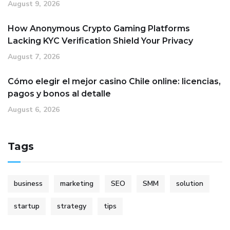
August 9, 2026
How Anonymous Crypto Gaming Platforms
Lacking KYC Verification Shield Your Privacy
August 7, 2026
Cómo elegir el mejor casino Chile online: licencias,
pagos y bonos al detalle
August 6, 2026
Tags
business
marketing
SEO
SMM
solution
startup
strategy
tips