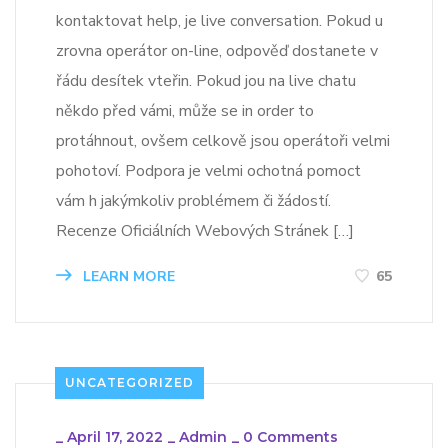
kontaktovat help, je live conversation. Pokud u
zrovna operátor on-line, odpověď dostanete v
řádu desítek vteřin. Pokud jou na live chatu
někdo před vámi, může se in order to
protáhnout, ovšem celkově jsou operátoři velmi
pohotoví. Podpora je velmi ochotná pomoct
vám h jakýmkoliv problémem či žádostí.
Recenze Oficiálních Webových Stránek […]
LEARN MORE
65
UNCATEGORIZED
_
April 17, 2022
_
Admin
_
0 Comments