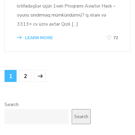
istifadəçilər üçün 1win Proqramı Aviator Hack –
oyunu sındırmaq mümkündürmü? iş elanı və
3313+ cv üzrə axtar Qızıl […]
LEARN MORE
72
1
2
Search
Search