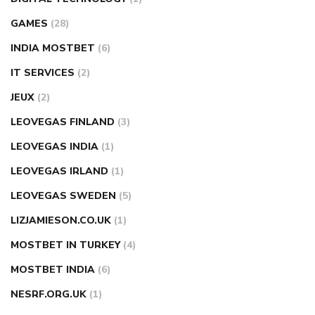
GAMES
(28)
INDIA MOSTBET
(6)
IT SERVICES
(2)
JEUX
(2)
LEOVEGAS FINLAND
(3)
LEOVEGAS INDIA
(1)
LEOVEGAS IRLAND
(1)
LEOVEGAS SWEDEN
(5)
LIZJAMIESON.CO.UK
(1)
MOSTBET IN TURKEY
(4)
MOSTBET INDIA
(6)
NESRF.ORG.UK
(1)