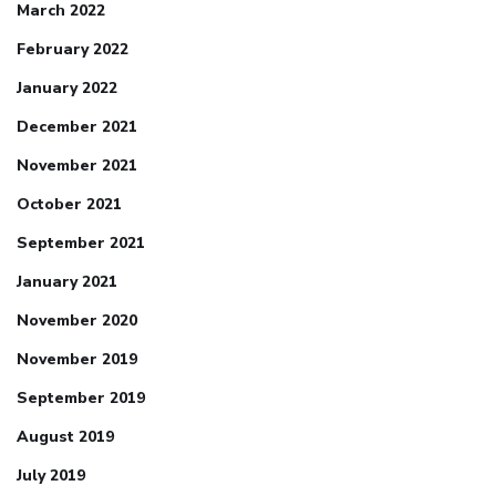
March 2022
February 2022
January 2022
December 2021
November 2021
October 2021
September 2021
January 2021
November 2020
November 2019
September 2019
August 2019
July 2019