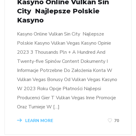
Kasyno Online Vulkan Sin
City ️ Najlepsze Polskie
Kasyno
Kasyno Online Vulkan Sin City ️ Najlepsze
Polskie Kasyno Vulkan Vegas Kasyno Opinie
2023 3 Thousands Pln + A Hundred And
Twenty-five Spinów Content Dokumenty I
Informacje Potrzebne Do Założenia Konta W
Vulkan Vegas Bonusy Od Vulkan Vegas Kasyno
W 2023 Roku Opcje Płatności Najlepsi
Producenci Gier T Vulkan Vegas Inne Promocje
Oraz Turnieje W […]
LEARN MORE
70