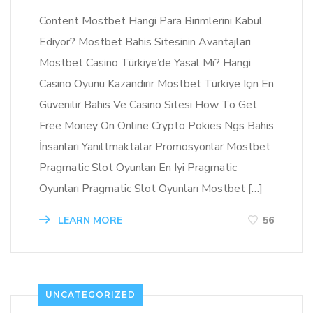
Content Mostbet Hangi Para Birimlerini Kabul
Ediyor? Mostbet Bahis Sitesinin Avantajları
Mostbet Casino Türkiye’de Yasal Mı? Hangi
Casino Oyunu Kazandırır Mostbet Türkiye Için En
Güvenilir Bahis Ve Casino Sitesi How To Get
Free Money On Online Crypto Pokies Ngs Bahis
İnsanları Yanıltmaktalar Promosyonlar Mostbet
Pragmatic Slot Oyunları En Iyi Pragmatic
Oyunları Pragmatic Slot Oyunları Mostbet […]
LEARN MORE
56
UNCATEGORIZED