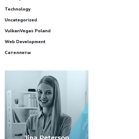
Technology
Uncategorized
VulkanVegas Poland
Web Development
Сателлиты
Jina Peterson