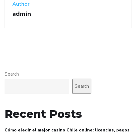
Author
admin
Search
Search
Recent Posts
Cómo elegir el mejor casino Chile online: licencias, pagos