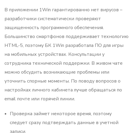
В приложении 1Win гарантированно нет вирусов –
разработчики систематически проверяют
защищенность программного обеспечения.
Большинство смартфонов поддерживает технологию
HTML-5, поэтому БК 1Win разработала ПО для игры
на мобильных устройствах. Консультации у
сотрудника технической поддержки. В живом чате
можно обсудить возникающие проблемы или
уточнить спорные моменты. По поводу вопросов о
настройках личного кабинета лучше обращаться по
email почте или горячей линии.
Проверка займет некоторое время, поэтому
следует сразу подтверждать данные в учетной
записи.