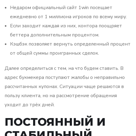
Недаром официальный сайт 1win посещает
ежедневно от 1 миллиона игроков по всему миру.
Если заходит каждая из них, контора поощряет
беттера дополнительным процентом.
Кэшбэк позволяет вернуть определенный процент
от общей суммы проигранных сделок.
Далее определиться с тем, на что будем ставить. В
адрес букмекера поступают жалобы о неправильно
рассчитанных купонах. Ситуации чаще решаются в
пользу клиента, но на рассмотрение обращения
уходит до трёх дней.
ПОСТОЯННЫЙ И
СТАБИЛЬНЫЙ