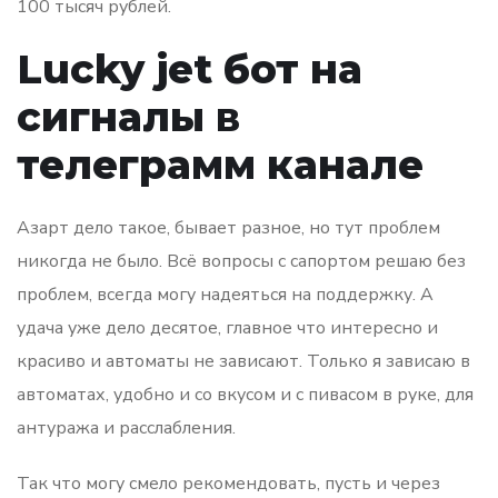
100 тысяч рублей.
Lucky jet бот на
сигналы в
телеграмм канале
Азарт дело такое, бывает разное, но тут проблем
никогда не было. Всё вопросы с сапортом решаю без
проблем, всегда могу надеяться на поддержку. А
удача уже дело десятое, главное что интересно и
красиво и автоматы не зависают. Только я зависаю в
автоматах, удобно и со вкусом и с пивасом в руке, для
антуража и расслабления.
Так что могу смело рекомендовать, пусть и через