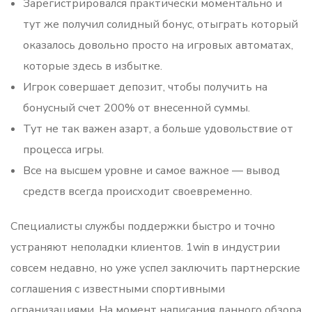
Зарегистрировался практически моментально и
тут же получил солидный бонус, отыграть который
оказалось довольно просто на игровых автоматах,
которые здесь в избытке.
Игрок совершает депозит, чтобы получить на
бонусный счет 200% от внесенной суммы.
Тут не так важен азарт, а больше удовольствие от
процесса игры.
Все на высшем уровне и самое важное — вывод
средств всегда происходит своевременно.
Специалисты службы поддержки быстро и точно
устраняют неполадки клиентов. 1win в индустрии
совсем недавно, но уже успел заключить партнерские
соглашения с известными спортивными
огранизациями. На момент написания данного обзора