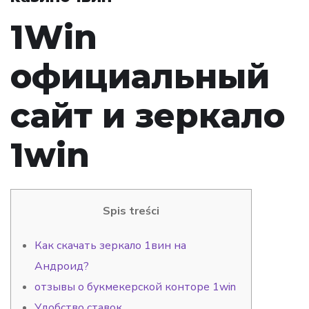
1Win
официальный
сайт и зеркало
1win
Spis treści
Как скачать зеркало 1вин на
Андроид?
отзывы о букмекерской конторе 1win
Удобство ставок