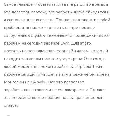
Самое главное чтобы платили выигрыши во время, а
это делается, поэтому все запреты легко обходятся и
я спокойно делаю ставки. При возникновении любой
проблемы, вы можете решить ее при помощи
сотрудников службы технической поддержки БК на
рабочем на сегодня зеркале 1win. Для этого,
достаточно воспользоваться онлайн чатом, который
находится в левом нижнем углу экрана. От этого, в
любой момент вы можете зайти на зеркало 1 win
рабочее сегодня и увидеть матч в режиме онлайн из
Монголии или Арубы. Все это позволяет
зарабатывать ставками на смоллмаркетах. Однако,
это не единственно правильное направление для
ставок.