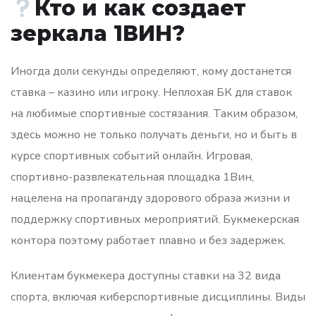
Кто и как создает
зеркала 1ВИН?
Иногда доли секунды определяют, кому достанется
ставка – казино или игроку. Неплохая БК для ставок
на любимые спортивные состязания. Таким образом,
здесь можно не только получать деньги, но и быть в
курсе спортивных событий онлайн. Игровая,
спортивно-развлекательная площадка 1Вин,
нацелена на пропаганду здорового образа жизни и
поддержку спортивных мероприятий. Букмекерская
контора поэтому работает плавно и без задержек.
Клиентам букмекера доступны ставки на 32 вида
спорта, включая киберспортивные дисциплины. Виды