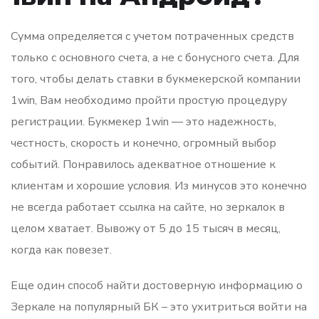
Сумма определяется с учетом потраченных средств
только с основного счета, а не с бонусного счета. Для
того, чтобы делать ставки в букмекерской компании
1win, Вам необходимо пройти простую процедуру
регистрации. Букмекер 1win — это надежность,
честность, скорость и конечно, огромный выбор
событий. Понравилось адекватное отношение к
клиентам и хорошие условия. Из минусов это конечно
не всегда работает ссылка на сайте, но зеркалок в
целом хватает. Вывожу от 5 до 15 тысяч в месяц,
когда как повезет.
Еще один способ найти достоверную информацию о
Зеркале на популярный БК – это ухитриться войти на