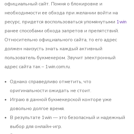
официальный сайт. Помня о блокировке и
необходимости ее обхода при желании войти на
ресурс, придется воспользоваться упомянутыми
1win
ранее способами обхода запретов и препятствий.
Относительно официального сайта, то его адрес
должен наизусть знать каждый активный
пользователь букмекером. Звучит электронный
адрес сайта так – 1win.com.ru.
Однако справедливо отметить, что
оригинальности ожидать не стоит.
Играю в данной букмекерской конторе уже
довольно долгое время.
В результате 1win — это безопасный и надежный
выбор для онлайн-игр.